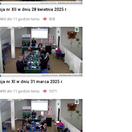
ja nr XII w dniu 28 kwietnia 2025 r.
465 dni 11 godzin temu
928
sja nr XI w dniu 31 marca 2025 r.
493 dni 11 godzin temu
1071