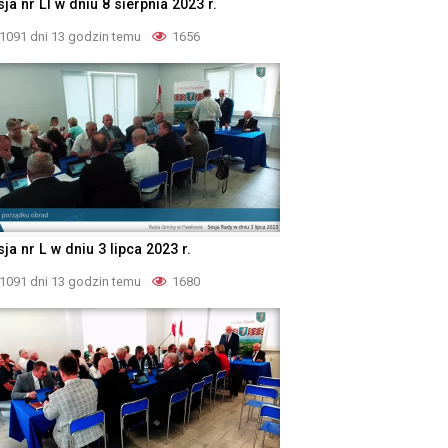
ja nr LI w dniu 8 sierpnia 2023 r.
1091 dni 13 godzin temu
1656
ja nr L w dniu 3 lipca 2023 r.
1091 dni 13 godzin temu
1680