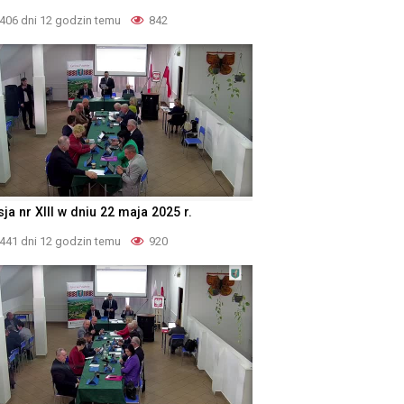
406 dni 12 godzin temu
842
ja nr XIII w dniu 22 maja 2025 r.
441 dni 12 godzin temu
920