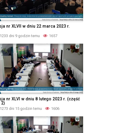
sja nr XLVII w dniu 22 marca 2023 r.
1233 dni 9 godzin temu
1657
ja nr XLVI w dniu 8 lutego 2023 r. (część
 2)
1273 dni 15 godzin temu
1606