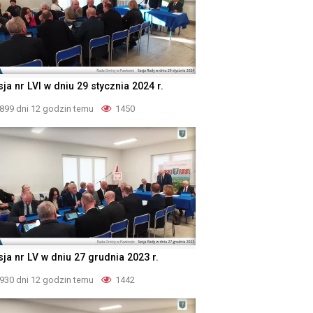
ja nr LVI w dniu 29 stycznia 2024 r.
899 dni 12 godzin temu
1450
sja nr LV w dniu 27 grudnia 2023 r.
930 dni 12 godzin temu
1442