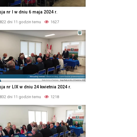
ja nr I w dniu 6 maja 2024 r.
822 dni 11 godzin temu
1627
ja nr LIX w dniu 24 kwietnia 2024 r.
832 dni 11 godzin temu
1218