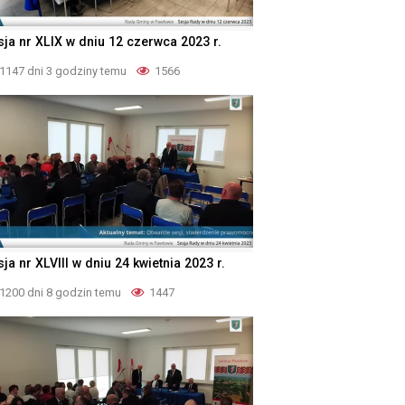
sja nr XLIX w dniu 12 czerwca 2023 r.
1147 dni 3 godziny temu
1566
ja nr XLVIII w dniu 24 kwietnia 2023 r.
1200 dni 8 godzin temu
1447