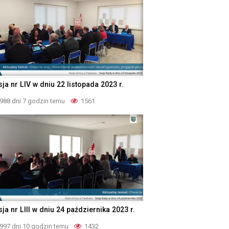
ja nr LIV w dniu 22 listopada 2023 r.
988 dni 7 godzin temu
1561
ja nr LIII w dniu 24 października 2023 r.
997 dni 10 godzin temu
1432