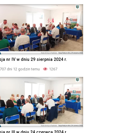
ja nr IV w dniu 29 sierpnia 2024 r.
707 dni 12 godzin temu
1267
ja nr III w dniu 24 czerwca 2024 r.