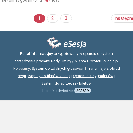
1347 dni 15 godzin temu
1635
1
2
3
następn
Portal informacyjny przygotowany w oparciu o system
zarządzania pracami Rady Gminy / Miasta i Powiatu
eSesja.pl
Polecamy:
System do zdalnych głosowań
|
Transmisje z obrad
sesji
|
Napisy do filmów z sesji
|
System dla sygnalistów
|
System do sprzedaży biletów
Licznik odwiedzin
203639