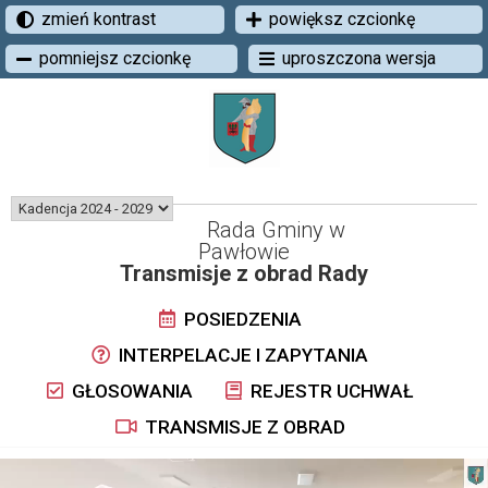
zmień kontrast
powiększ czcionkę
pomniejsz czcionkę
uproszczona wersja
Rada Gminy w
Pawłowie
Transmisje z obrad Rady
POSIEDZENIA
INTERPELACJE I ZAPYTANIA
GŁOSOWANIA
REJESTR UCHWAŁ
TRANSMISJE Z OBRAD