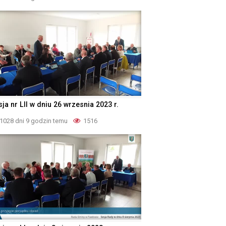
ja nr LII w dniu 26 wrzesnia 2023 r.
1028 dni 9 godzin temu
1516