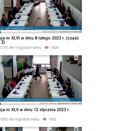
ja nr XLVI w dniu 8 lutego 2023 r. (część
 2)
1273 dni 15 godzin temu
1604
ja nr XLV w dniu 12 stycznia 2023 r.
1302 dni 9 godzin temu
1602