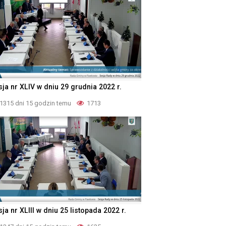
sja nr XLIV w dniu 29 grudnia 2022 r.
1315 dni 15 godzin temu
1713
ja nr XLIII w dniu 25 listopada 2022 r.