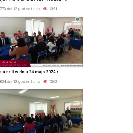
773 dni 12 godzin temu
1391
ja nr II w dniu 24 maja 2024 r.
804 dni 12 godzin temu
1362