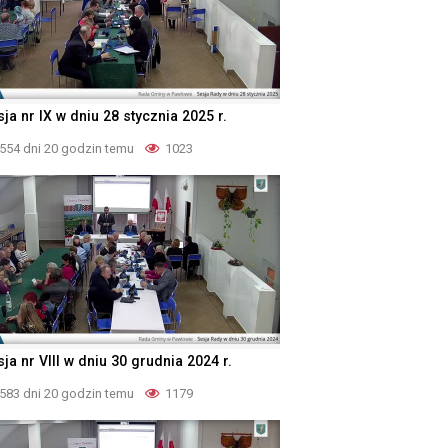
ja nr IX w dniu 28 stycznia 2025 r.
554 dni 20 godzin temu
1023
ja nr VIII w dniu 30 grudnia 2024 r.
583 dni 20 godzin temu
1179