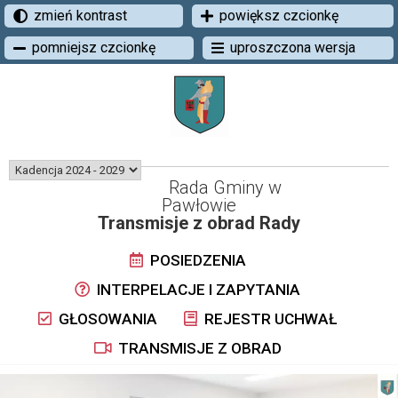
zmień kontrast
powiększ czcionkę
pomniejsz czcionkę
uproszczona wersja
Rada Gminy w
Pawłowie
Transmisje z obrad Rady
POSIEDZENIA
INTERPELACJE I ZAPYTANIA
GŁOSOWANIA
REJESTR UCHWAŁ
TRANSMISJE Z OBRAD