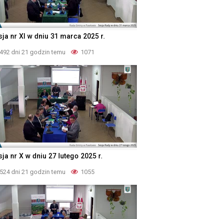
sja nr XI w dniu 31 marca 2025 r.
492 dni 21 godzin temu
1071
ja nr X w dniu 27 lutego 2025 r.
524 dni 21 godzin temu
1055