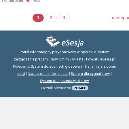
1347 dni temu
1635
1
2
3
następn
Portal informacyjny przygotowany w oparciu o system
zarządzania pracami Rady Gminy / Miasta i Powiatu
eSesja.pl
Polecamy:
System do zdalnych głosowań
|
Transmisje z obrad
sesji
|
Napisy do filmów z sesji
|
System dla sygnalistów
|
System do sprzedaży biletów
Licznik odwiedzin
203488