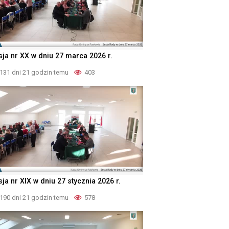
sja nr XX w dniu 27 marca 2026 r.
131 dni 21 godzin temu
403
ja nr XIX w dniu 27 stycznia 2026 r.
190 dni 21 godzin temu
578