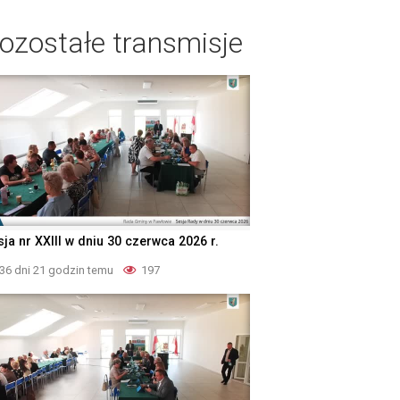
ozostałe transmisje
ja nr XXIII w dniu 30 czerwca 2026 r.
36 dni 21 godzin temu
197