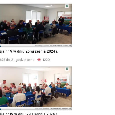
sja nr V w dniu 26 września 2024 r.
678 dni 21 godzin temu
1220
ja nr IV w dniu 29 sierpnia 2024 r.