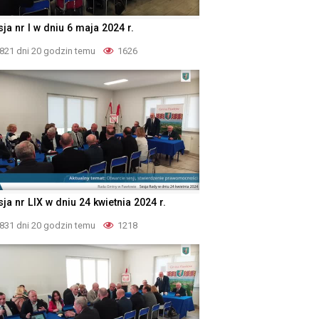
ja nr I w dniu 6 maja 2024 r.
821 dni 20 godzin temu
1626
ja nr LIX w dniu 24 kwietnia 2024 r.
831 dni 20 godzin temu
1218