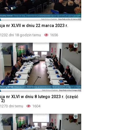
sja nr XLVII w dniu 22 marca 2023 r.
1232 dni 18 godzin temu
1656
ja nr XLVI w dniu 8 lutego 2023 r. (część
 2)
1273 dni temu
1604