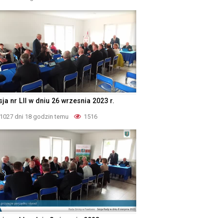
ja nr LII w dniu 26 wrzesnia 2023 r.
1027 dni 18 godzin temu
1516