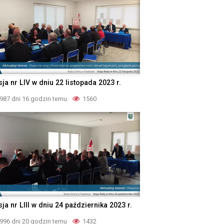
ja nr LIV w dniu 22 listopada 2023 r.
987 dni 16 godzin temu
1560
ja nr LIII w dniu 24 października 2023 r.
996 dni 20 godzin temu
1432