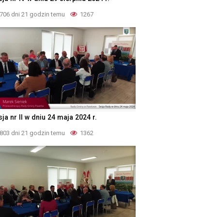
706 dni 21 godzin temu
1267
ja nr II w dniu 24 maja 2024 r.
803 dni 21 godzin temu
1362