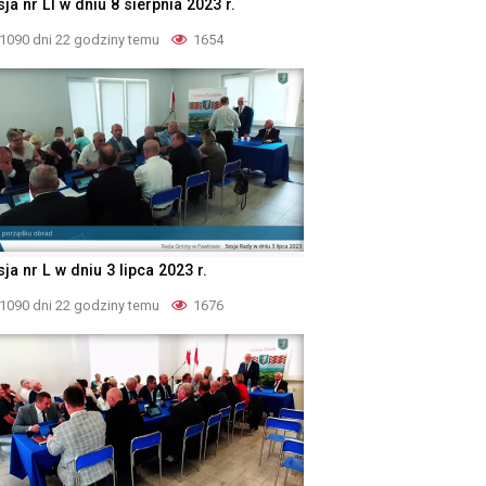
ja nr LI w dniu 8 sierpnia 2023 r.
1090 dni 22 godziny temu
1654
ja nr L w dniu 3 lipca 2023 r.
1090 dni 22 godziny temu
1676