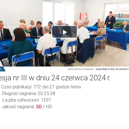
Play
Video
esja nr III w dniu 24 czerwca 2024 r.
Czas publikacji: 772 dni 21 godzin temu
Długość nagrania: 02:25:38
Liczba odtworzeń: 1391
Jakość nagrania:
SD
|
HD