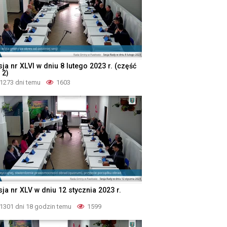
ja nr XLVI w dniu 8 lutego 2023 r. (część
 2)
1273 dni temu
1603
ja nr XLV w dniu 12 stycznia 2023 r.
1301 dni 18 godzin temu
1599