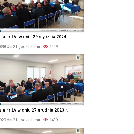
ja nr LVI w dniu 29 stycznia 2024 r.
898 dni 21 godzin temu
1449
sja nr LV w dniu 27 grudnia 2023 r.
929 dni 21 godzin temu
1439