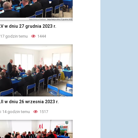
LV w dniu 27 grudnia 2023 r.
 17 godzin temu
1444
LII w dniu 26 wrzesnia 2023 r.
i 14 godzin temu
1517