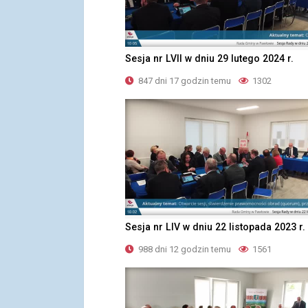
Sesja nr LVII w dniu 29 lutego 2024 r.
847 dni 17 godzin temu
1302
Sesja nr LIV w dniu 22 listopada 2023 r.
988 dni 12 godzin temu
1561