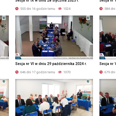
Sesja nr IX w dniu 28 stycznia 2025 r.
Sesja nr 
555 dni 16 godzin temu
1024
584 dni
Sesja nr VI w dniu 29 października 2024 r.
Sesja nr 
646 dni 17 godzin temu
1070
679 dni