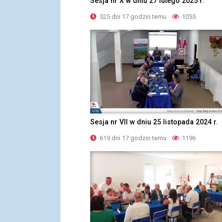
Sesja nr X w dniu 27 lutego 2025 r.
525 dni 17 godzin temu
1055
Sesja nr VII w dniu 25 listopada 2024 r.
619 dni 17 godzin temu
1196