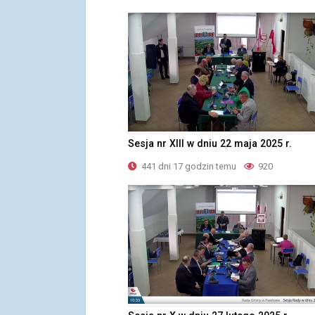
Sesja nr XIII w dniu 22 maja 2025 r.
441 dni 17 godzin temu
920