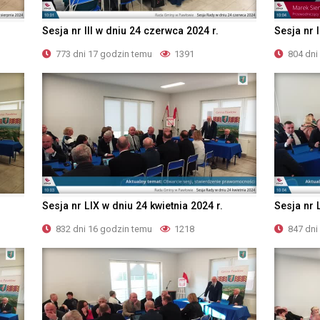
Sesja nr III w dniu 24 czerwca 2024 r.
Sesja nr 
773 dni 17 godzin temu
1391
804 dni
Sesja nr LIX w dniu 24 kwietnia 2024 r.
Sesja nr 
832 dni 16 godzin temu
1218
847 dni