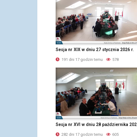
Sesja nr XIX w dniu 27 stycznia 2026 r.
191 dni 17 godzin temu
578
Sesja nr XVI w dniu 28 października 202
282 dni 17 godzin temu
605