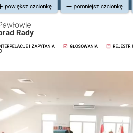
powiększ czcionkę
pomniejsz czcionkę
Pawłowie
brad Rady
NTERPELACJE I ZAPYTANIA
GŁOSOWANIA
REJESTR
D