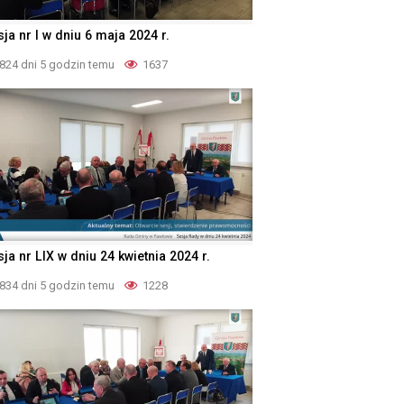
ja nr I w dniu 6 maja 2024 r.
824 dni 5 godzin temu
1637
ja nr LIX w dniu 24 kwietnia 2024 r.
834 dni 5 godzin temu
1228