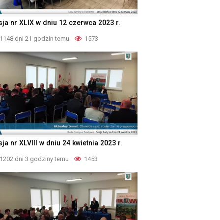
sja nr XLIX w dniu 12 czerwca 2023 r.
1148 dni 21 godzin temu
1573
ja nr XLVIII w dniu 24 kwietnia 2023 r.
1202 dni 3 godziny temu
1453