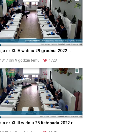
sja nr XLIV w dniu 29 grudnia 2022 r.
1317 dni 9 godzin temu
1723
ja nr XLIII w dniu 25 listopada 2022 r.