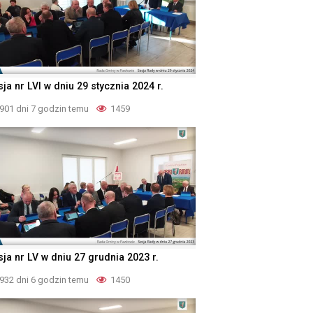
ja nr LVI w dniu 29 stycznia 2024 r.
901 dni 7 godzin temu
1459
sja nr LV w dniu 27 grudnia 2023 r.
932 dni 6 godzin temu
1450