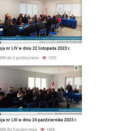
ja nr LIV w dniu 22 listopada 2023 r.
990 dni 2 godziny temu
1570
ja nr LIII w dniu 24 października 2023 r.
999 dni 5 godzin temu
1438