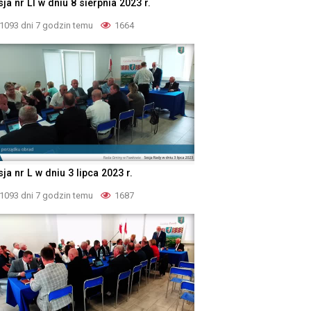
ja nr LI w dniu 8 sierpnia 2023 r.
1093 dni 7 godzin temu
1664
ja nr L w dniu 3 lipca 2023 r.
1093 dni 7 godzin temu
1687