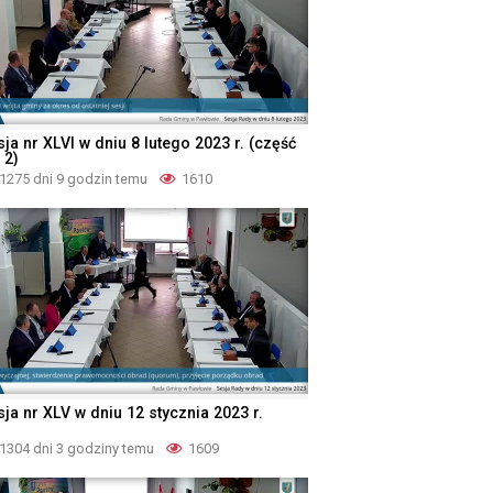
ja nr XLVI w dniu 8 lutego 2023 r. (część
 2)
1275 dni 9 godzin temu
1610
ja nr XLV w dniu 12 stycznia 2023 r.
1304 dni 3 godziny temu
1609