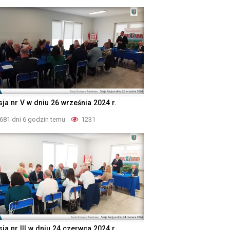
sja nr V w dniu 26 września 2024 r.
681 dni 6 godzin temu
1231
ja nr III w dniu 24 czerwca 2024 r.