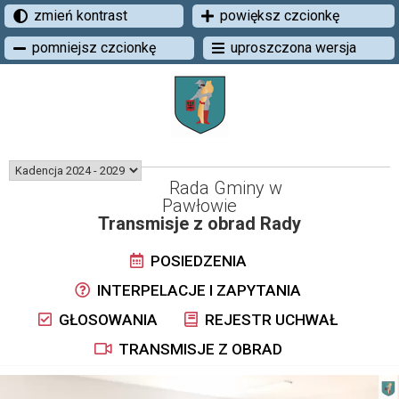
zmień kontrast
powiększ czcionkę
pomniejsz czcionkę
uproszczona wersja
Rada Gminy w
Pawłowie
Transmisje z obrad Rady
POSIEDZENIA
INTERPELACJE I ZAPYTANIA
GŁOSOWANIA
REJESTR UCHWAŁ
TRANSMISJE Z OBRAD