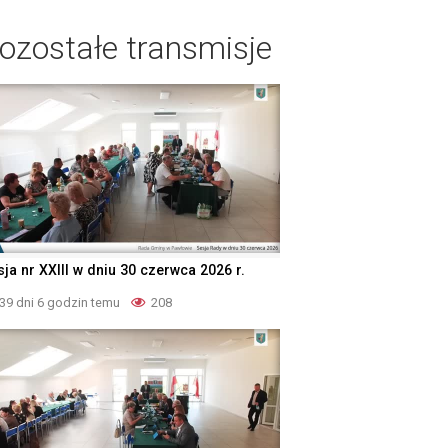
ozostałe transmisje
ja nr XXIII w dniu 30 czerwca 2026 r.
39 dni 6 godzin temu
208