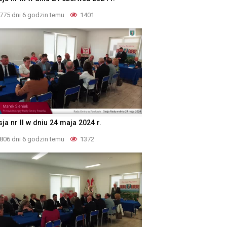
775 dni 6 godzin temu
1401
ja nr II w dniu 24 maja 2024 r.
806 dni 6 godzin temu
1372