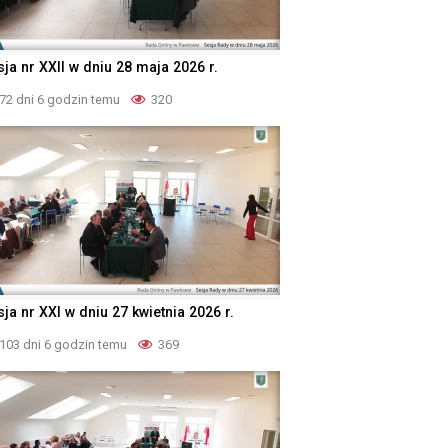
ja nr XXII w dniu 28 maja 2026 r.
72 dni 6 godzin temu
320
ja nr XXI w dniu 27 kwietnia 2026 r.
103 dni 6 godzin temu
369