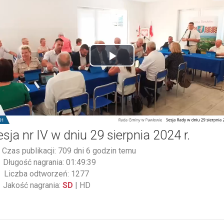
Play
Video
esja nr IV w dniu 29 sierpnia 2024 r.
Czas publikacji: 709 dni 6 godzin temu
Długość nagrania: 01:49:39
Liczba odtworzeń: 1277
Jakość nagrania:
SD
|
HD