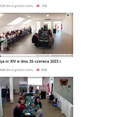
338 dni 6 godzin temu
768
sja nr XIV w dniu 26 czerwca 2025 r.
408 dni 6 godzin temu
848