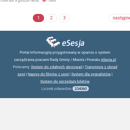
1349 dni 9 godzin temu
1645
1
2
3
następn
Portal informacyjny przygotowany w oparciu o system
zarządzania pracami Rady Gminy / Miasta i Powiatu
eSesja.pl
Polecamy:
System do zdalnych głosowań
|
Transmisje z obrad
sesji
|
Napisy do filmów z sesji
|
System dla sygnalistów
|
System do sprzedaży biletów
Licznik odwiedzin
204060