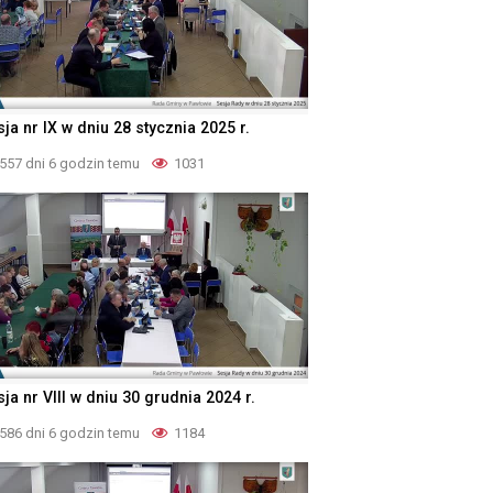
ja nr IX w dniu 28 stycznia 2025 r.
557 dni 6 godzin temu
1031
ja nr VIII w dniu 30 grudnia 2024 r.
586 dni 6 godzin temu
1184