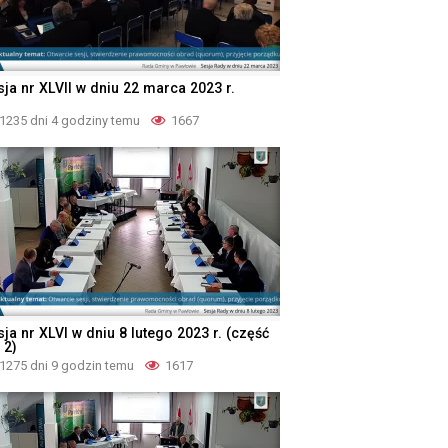
sja nr XLVII w dniu 22 marca 2023 r.
1235 dni 4 godziny temu
1667
ja nr XLVI w dniu 8 lutego 2023 r. (część
 2)
1275 dni 9 godzin temu
1617