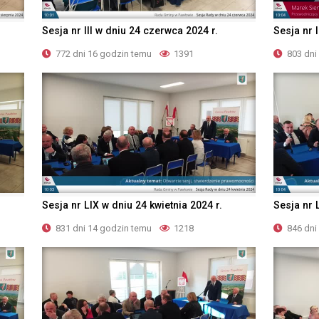
Sesja nr III w dniu 24 czerwca 2024 r.
Sesja nr 
772 dni 16 godzin temu
1391
803 dni
Sesja nr LIX w dniu 24 kwietnia 2024 r.
Sesja nr 
831 dni 14 godzin temu
1218
846 dni