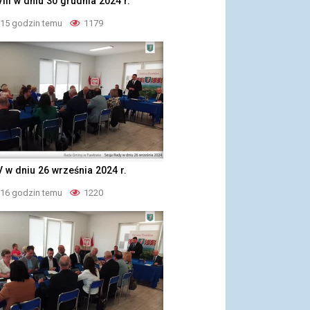
VIII w dniu 30 grudnia 2024 r.
 15 godzin temu
1179
V w dniu 26 września 2024 r.
 16 godzin temu
1220