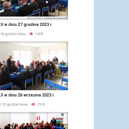
LV w dniu 27 grudnia 2023 r.
 16 godzin temu
1439
LII w dniu 26 wrzesnia 2023 r.
i 13 godzin temu
1516