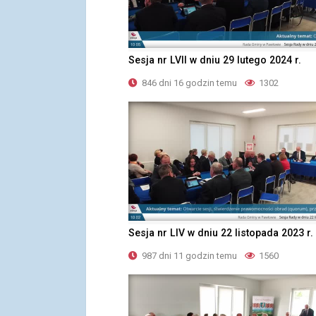
Sesja nr LVII w dniu 29 lutego 2024 r.
846 dni 16 godzin temu
1302
Sesja nr LIV w dniu 22 listopada 2023 r.
987 dni 11 godzin temu
1560