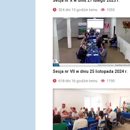
Sesja nr X w dniu 27 lutego 2025 r.
524 dni 15 godzin temu
1055
Sesja nr VII w dniu 25 listopada 2024 r.
618 dni 16 godzin temu
1195