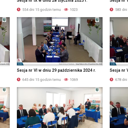
Sesja nr IX w dniu 28 stycznia 2025 r.
Sesja nr 
554 dni 15 godzin temu
1023
583 dni
Sesja nr VI w dniu 29 października 2024 r.
Sesja nr 
645 dni 15 godzin temu
1069
678 dni