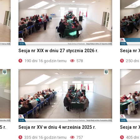
Sesja nr XIX w dniu 27 stycznia 2026 r.
Sesja nr 
190 dni 16 godzin temu
578
250 dni
5 r.
Sesja nr XV w dniu 4 września 2025 r.
Sesja nr 
335 dni 16 godzin temu
757
405 dni