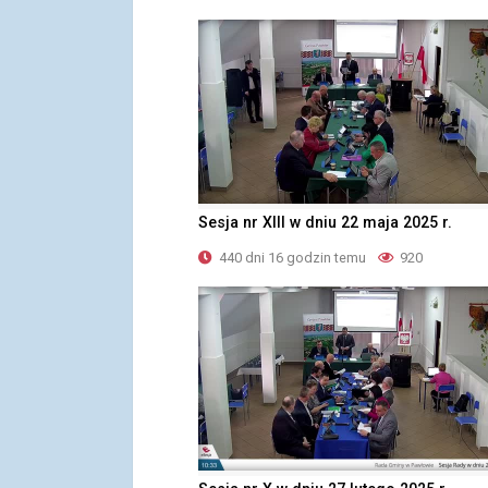
Sesja nr XIII w dniu 22 maja 2025 r.
440 dni 16 godzin temu
920