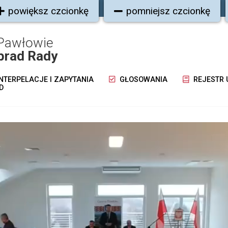
powiększ czcionkę
pomniejsz czcionkę
Pawłowie
brad Rady
NTERPELACJE I ZAPYTANIA
GŁOSOWANIA
REJESTR
D