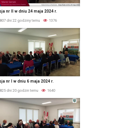
ja nr II w dniu 24 maja 2024 r.
807 dni 22 godziny temu
1376
ja nr I w dniu 6 maja 2024 r.
825 dni 20 godzin temu
1640