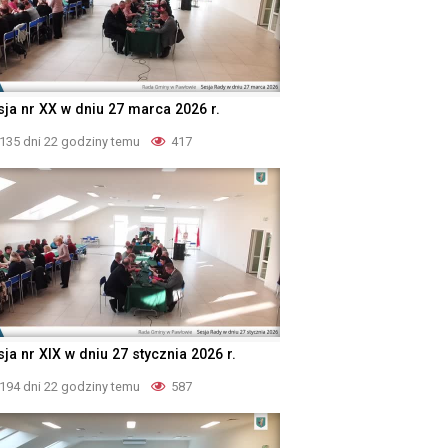
sja nr XX w dniu 27 marca 2026 r.
135 dni 22 godziny temu
417
ja nr XIX w dniu 27 stycznia 2026 r.
194 dni 22 godziny temu
587