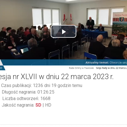
Play
Video
esja nr XLVII w dniu 22 marca 2023 r.
Czas publikacji: 1236 dni 19 godzin temu
Długość nagrania: 01:26:25
Liczba odtworzeń: 1668
Jakość nagrania:
SD
|
HD