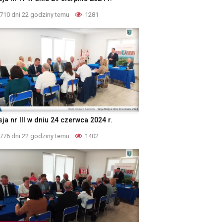
710 dni 22 godziny temu
1281
ja nr III w dniu 24 czerwca 2024 r.
776 dni 22 godziny temu
1402