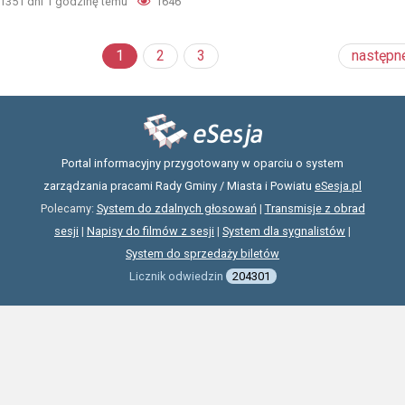
1351 dni 1 godzinę temu
1646
1
2
3
następn
Portal informacyjny przygotowany w oparciu o system
zarządzania pracami Rady Gminy / Miasta i Powiatu
eSesja.pl
Polecamy:
System do zdalnych głosowań
|
Transmisje z obrad
sesji
|
Napisy do filmów z sesji
|
System dla sygnalistów
|
System do sprzedaży biletów
Licznik odwiedzin
204301