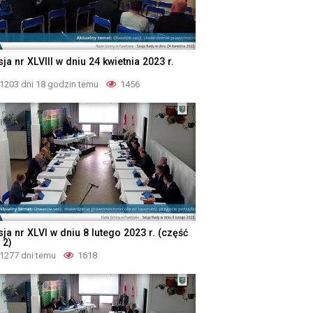
ja nr XLVIII w dniu 24 kwietnia 2023 r.
1203 dni 18 godzin temu
1456
ja nr XLVI w dniu 8 lutego 2023 r. (część
 2)
1277 dni temu
1618