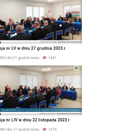
sja nr LV w dniu 27 grudnia 2023 r.
933 dni 21 godzin temu
1451
ja nr LIV w dniu 22 listopada 2023 r.
991 dni 17 godzin temu
1574