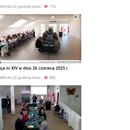
339 dni 22 godziny temu
773
sja nr XIV w dniu 26 czerwca 2025 r.
409 dni 22 godziny temu
852