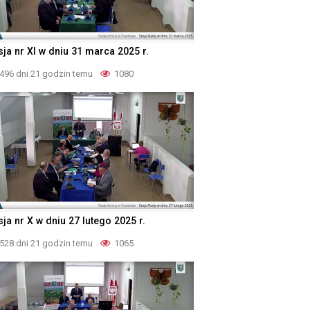
sja nr XI w dniu 31 marca 2025 r.
496 dni 21 godzin temu
1080
ja nr X w dniu 27 lutego 2025 r.
528 dni 21 godzin temu
1065