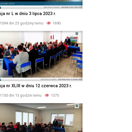
ja nr L w dniu 3 lipca 2023 r.
1094 dni 23 godziny temu
1690
sja nr XLIX w dniu 12 czerwca 2023 r.
1150 dni 13 godzin temu
1575