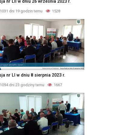
ja nr LII w dniu 26 wrzesnia 2023 r.
1031 dni 19 godzin temu
1528
ja nr LI w dniu 8 sierpnia 2023 r.
1094 dni 23 godziny temu
1667