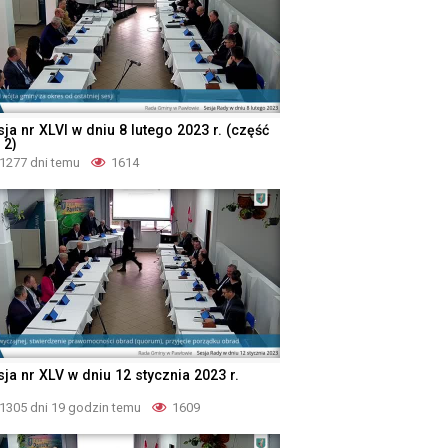
ja nr XLVI w dniu 8 lutego 2023 r. (część
 2)
1277 dni temu
1614
ja nr XLV w dniu 12 stycznia 2023 r.
1305 dni 19 godzin temu
1609