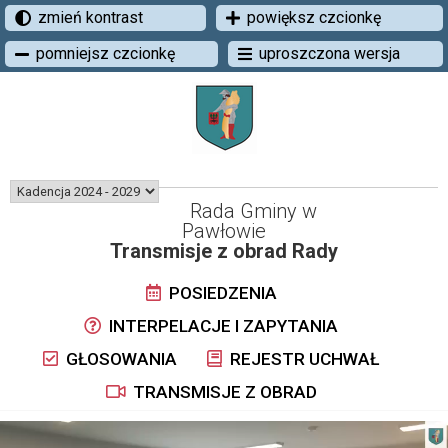
zmień kontrast
powiększ czcionkę
pomniejsz czcionkę
uproszczona wersja
Rada Gminy w
Pawłowie
Transmisje z obrad Rady
POSIEDZENIA
INTERPELACJE I ZAPYTANIA
GŁOSOWANIA
REJESTR UCHWAŁ
TRANSMISJE Z OBRAD