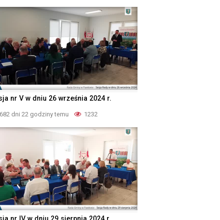
sja nr V w dniu 26 września 2024 r.
682 dni 22 godziny temu
1232
ja nr IV w dniu 29 sierpnia 2024 r.