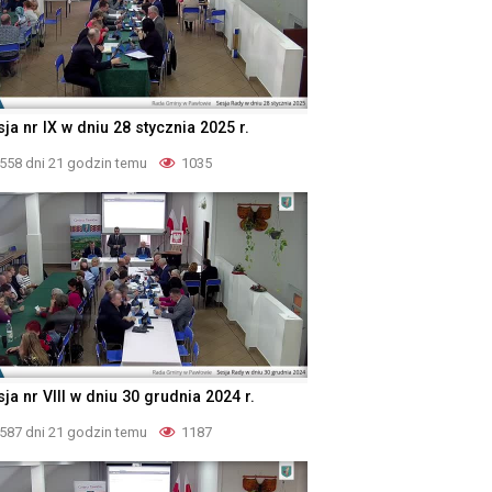
ja nr IX w dniu 28 stycznia 2025 r.
558 dni 21 godzin temu
1035
ja nr VIII w dniu 30 grudnia 2024 r.
587 dni 21 godzin temu
1187