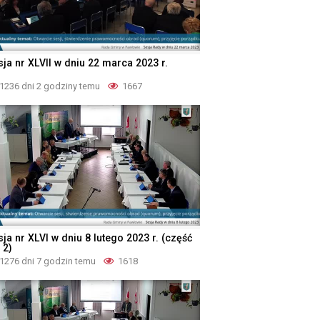
sja nr XLVII w dniu 22 marca 2023 r.
1236 dni 2 godziny temu
1667
ja nr XLVI w dniu 8 lutego 2023 r. (część
 2)
1276 dni 7 godzin temu
1618