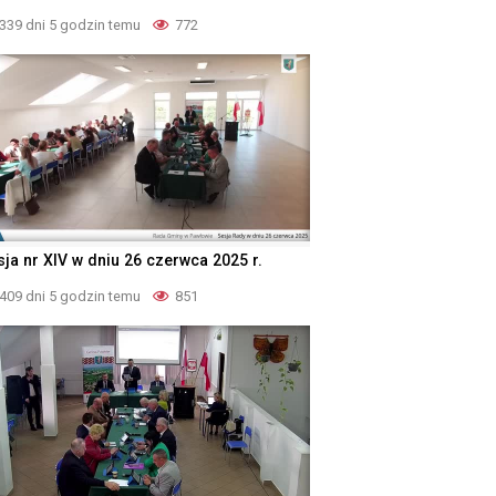
339 dni 5 godzin temu
772
sja nr XIV w dniu 26 czerwca 2025 r.
409 dni 5 godzin temu
851