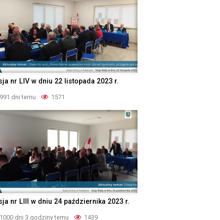
ja nr LIV w dniu 22 listopada 2023 r.
991 dni temu
1571
ja nr LIII w dniu 24 października 2023 r.
1000 dni 3 godziny temu
1439