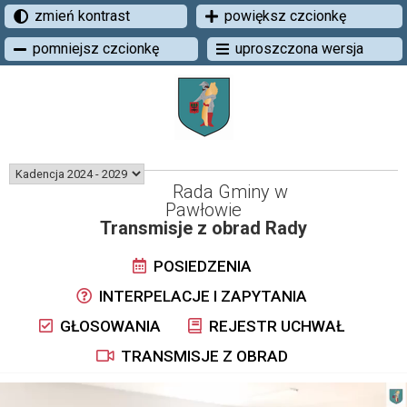
zmień kontrast
powiększ czcionkę
pomniejsz czcionkę
uproszczona wersja
Rada Gminy w
Pawłowie
Transmisje z obrad Rady
POSIEDZENIA
INTERPELACJE I ZAPYTANIA
GŁOSOWANIA
REJESTR UCHWAŁ
TRANSMISJE Z OBRAD