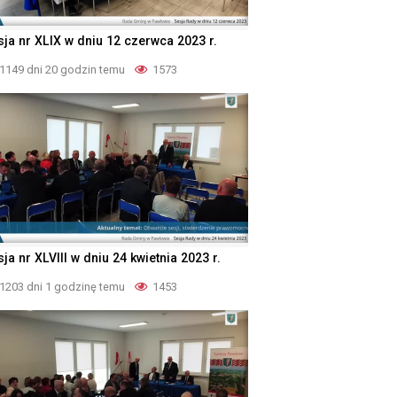
sja nr XLIX w dniu 12 czerwca 2023 r.
1149 dni 20 godzin temu
1573
ja nr XLVIII w dniu 24 kwietnia 2023 r.
1203 dni 1 godzinę temu
1453