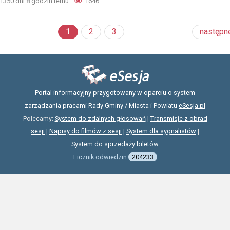
1350 dni 8 godzin temu
1646
1
2
3
następn
Portal informacyjny przygotowany w oparciu o system
zarządzania pracami Rady Gminy / Miasta i Powiatu
eSesja.pl
Polecamy:
System do zdalnych głosowań
|
Transmisje z obrad
sesji
|
Napisy do filmów z sesji
|
System dla sygnalistów
|
System do sprzedaży biletów
Licznik odwiedzin
204233