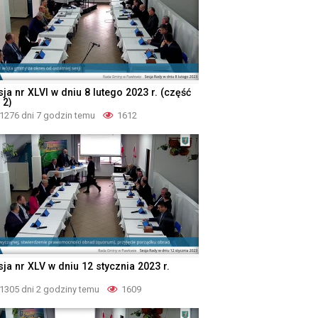
ja nr XLVI w dniu 8 lutego 2023 r. (część
 2)
1276 dni 7 godzin temu
1612
ja nr XLV w dniu 12 stycznia 2023 r.
1305 dni 2 godziny temu
1609