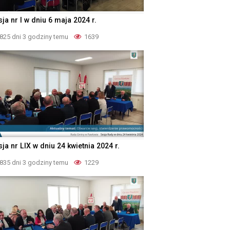
ja nr I w dniu 6 maja 2024 r.
825 dni 3 godziny temu
1639
ja nr LIX w dniu 24 kwietnia 2024 r.
835 dni 3 godziny temu
1229