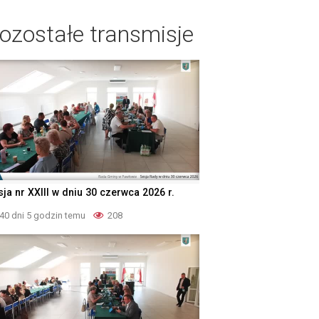
ozostałe transmisje
ja nr XXIII w dniu 30 czerwca 2026 r.
40 dni 5 godzin temu
208