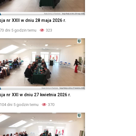
ja nr XXII w dniu 28 maja 2026 r.
73 dni 5 godzin temu
323
ja nr XXI w dniu 27 kwietnia 2026 r.
104 dni 5 godzin temu
370