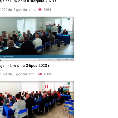
ja nr LI w dniu 8 sierpnia 2023 r.
1094 dni 6 godzin temu
1664
ja nr L w dniu 3 lipca 2023 r.
1094 dni 6 godzin temu
1689