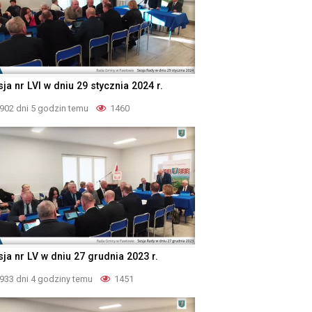
ja nr LVI w dniu 29 stycznia 2024 r.
902 dni 5 godzin temu
1460
sja nr LV w dniu 27 grudnia 2023 r.
933 dni 4 godziny temu
1451