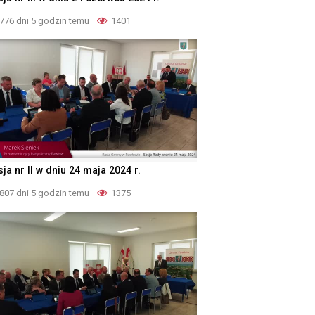
776 dni 5 godzin temu
1401
ja nr II w dniu 24 maja 2024 r.
807 dni 5 godzin temu
1375