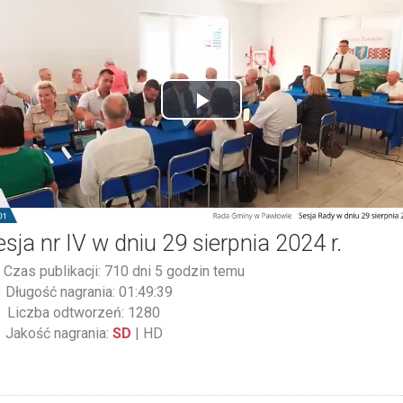
Play
Video
esja nr IV w dniu 29 sierpnia 2024 r.
Czas publikacji: 710 dni 5 godzin temu
Długość nagrania: 01:49:39
Liczba odtworzeń: 1280
Jakość nagrania:
SD
|
HD