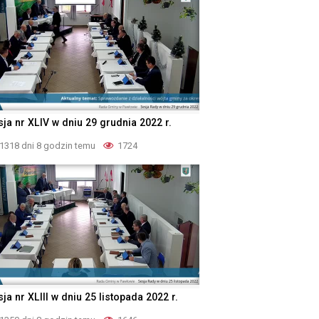
sja nr XLIV w dniu 29 grudnia 2022 r.
1318 dni 8 godzin temu
1724
ja nr XLIII w dniu 25 listopada 2022 r.