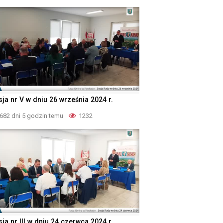
sja nr V w dniu 26 września 2024 r.
682 dni 5 godzin temu
1232
ja nr III w dniu 24 czerwca 2024 r.