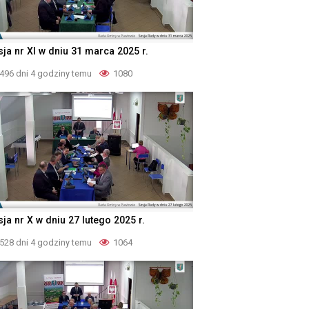
sja nr XI w dniu 31 marca 2025 r.
496 dni 4 godziny temu
1080
ja nr X w dniu 27 lutego 2025 r.
528 dni 4 godziny temu
1064