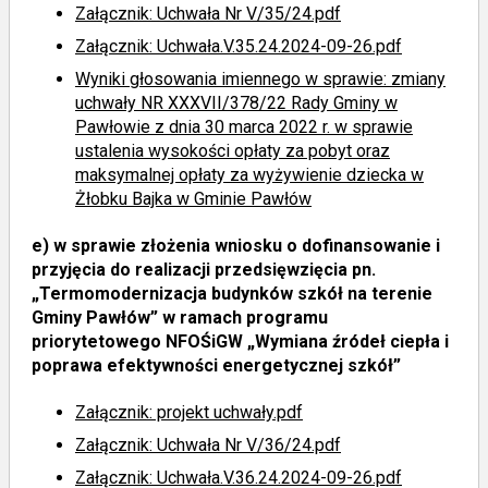
Załącznik: Uchwała Nr V/35/24.pdf
Załącznik: Uchwała.V.35.24.2024-09-26.pdf
Wyniki głosowania imiennego
w sprawie: zmiany
uchwały NR XXXVII/378/22 Rady Gminy w
Pawłowie z dnia 30 marca 2022 r. w sprawie
ustalenia wysokości opłaty za pobyt oraz
maksymalnej opłaty za wyżywienie dziecka w
Żłobku Bajka w Gminie Pawłów
e)
w sprawie złożenia wniosku o dofinansowanie i
przyjęcia do realizacji przedsięwzięcia pn.
„Termomodernizacja budynków szkół na terenie
Gminy Pawłów” w ramach programu
priorytetowego NFOŚiGW „Wymiana źródeł ciepła i
poprawa efektywności energetycznej szkół”
Załącznik: projekt uchwały.pdf
Załącznik: Uchwała Nr V/36/24.pdf
Załącznik: Uchwała.V.36.24.2024-09-26.pdf