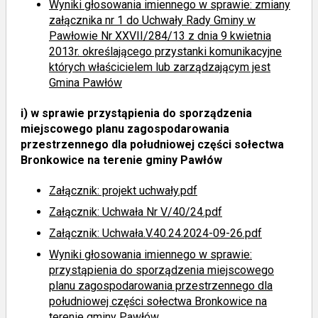
Wyniki głosowania imiennego
w sprawie: zmiany
załącznika nr 1 do Uchwały Rady Gminy w
Pawłowie Nr XXVII/284/13 z dnia 9 kwietnia
2013r. określającego przystanki komunikacyjne
których właścicielem lub zarządzającym jest
Gmina Pawłów
i)
w sprawie przystąpienia do sporządzenia
miejscowego planu zagospodarowania
przestrzennego dla południowej części sołectwa
Bronkowice na terenie gminy Pawłów
Załącznik: projekt uchwały.pdf
Załącznik: Uchwała Nr V/40/24.pdf
Załącznik: Uchwała.V.40.24.2024-09-26.pdf
Wyniki głosowania imiennego
w sprawie:
przystąpienia do sporządzenia miejscowego
planu zagospodarowania przestrzennego dla
południowej części sołectwa Bronkowice na
terenie gminy Pawłów