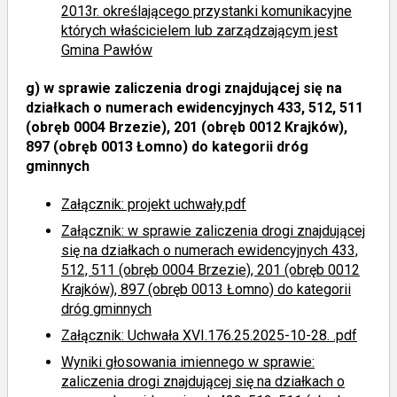
2013r. określającego przystanki komunikacyjne
których właścicielem lub zarządzającym jest
Gmina Pawłów
g)
w sprawie zaliczenia drogi znajdującej się na
działkach o numerach ewidencyjnych 433, 512, 511
(obręb 0004 Brzezie), 201 (obręb 0012 Krajków),
897 (obręb 0013 Łomno) do kategorii dróg
gminnych
Załącznik: projekt uchwały.pdf
Załącznik: w sprawie zaliczenia drogi znajdującej
się na działkach o numerach ewidencyjnych 433,
512, 511 (obręb 0004 Brzezie), 201 (obręb 0012
Krajków), 897 (obręb 0013 Łomno) do kategorii
dróg gminnych
Załącznik: Uchwała XVI.176.25.2025-10-28. .pdf
Wyniki głosowania imiennego
w sprawie:
zaliczenia drogi znajdującej się na działkach o