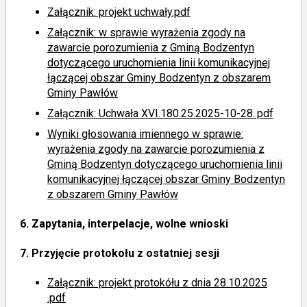
Załącznik: projekt uchwały.pdf
Załącznik: w sprawie wyrażenia zgody na
zawarcie porozumienia z Gminą Bodzentyn
dotyczącego uruchomienia linii komunikacyjnej
łączącej obszar Gminy Bodzentyn z obszarem
Gminy Pawłów
Załącznik: Uchwała XVI.180.25.2025-10-28..pdf
Wyniki głosowania imiennego
w sprawie:
wyrażenia zgody na zawarcie porozumienia z
Gminą Bodzentyn dotyczącego uruchomienia linii
komunikacyjnej łączącej obszar Gminy Bodzentyn
z obszarem Gminy Pawłów
6.
Zapytania, interpelacje, wolne wnioski
7.
Przyjęcie protokołu z ostatniej sesji
Załącznik: projekt protokółu z dnia 28.10.2025
.pdf