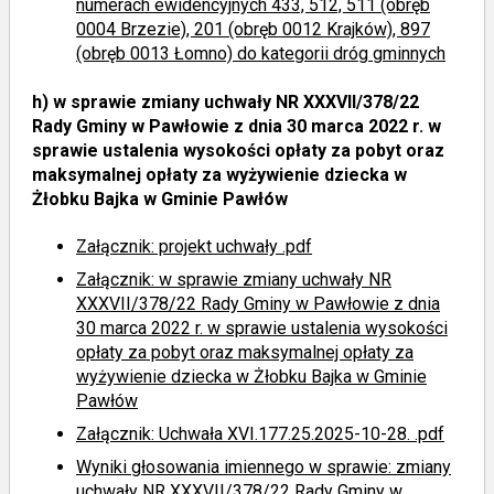
numerach ewidencyjnych 433, 512, 511 (obręb
0004 Brzezie), 201 (obręb 0012 Krajków), 897
(obręb 0013 Łomno) do kategorii dróg gminnych
h)
w sprawie zmiany uchwały NR XXXVII/378/22
Rady Gminy w Pawłowie z dnia 30 marca 2022 r. w
sprawie ustalenia wysokości opłaty za pobyt oraz
maksymalnej opłaty za wyżywienie dziecka w
Żłobku Bajka w Gminie Pawłów
Załącznik: projekt uchwały .pdf
Załącznik: w sprawie zmiany uchwały NR
XXXVII/378/22 Rady Gminy w Pawłowie z dnia
30 marca 2022 r. w sprawie ustalenia wysokości
opłaty za pobyt oraz maksymalnej opłaty za
wyżywienie dziecka w Żłobku Bajka w Gminie
Pawłów
Załącznik: Uchwała XVI.177.25.2025-10-28. .pdf
Wyniki głosowania imiennego
w sprawie: zmiany
uchwały NR XXXVII/378/22 Rady Gminy w