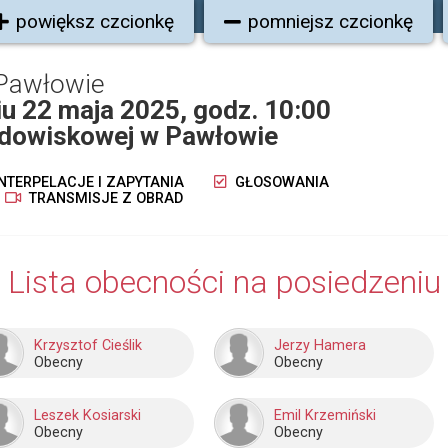
powiększ czcionkę
pomniejsz czcionkę
Pawłowie
niu 22 maja 2025, godz. 10:00
rodowiskowej w Pawłowie
NTERPELACJE I ZAPYTANIA
GŁOSOWANIA
TRANSMISJE Z OBRAD
Lista obecności na posiedzeniu
Krzysztof Cieślik
Jerzy Hamera
Obecny
Obecny
Leszek Kosiarski
Emil Krzemiński
Obecny
Obecny