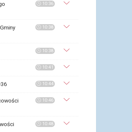
go
10:36
 Gminy
10:38
10:38
10:41
036
10:44
cowości
10:46
owości
10:48