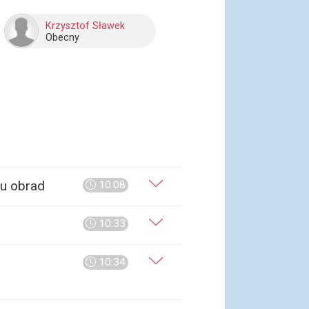
Krzysztof Sławek
Obecny
ku obrad
10:08
10:33
10:34