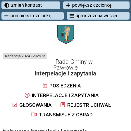
zmień kontrast
powiększ czcionkę
pomniejsz czcionkę
uproszczona wersja
Rada Gminy w
Pawłowie
Interpelacje i zapytania
POSIEDZENIA
INTERPELACJE I ZAPYTANIA
GŁOSOWANIA
REJESTR UCHWAŁ
TRANSMISJE Z OBRAD