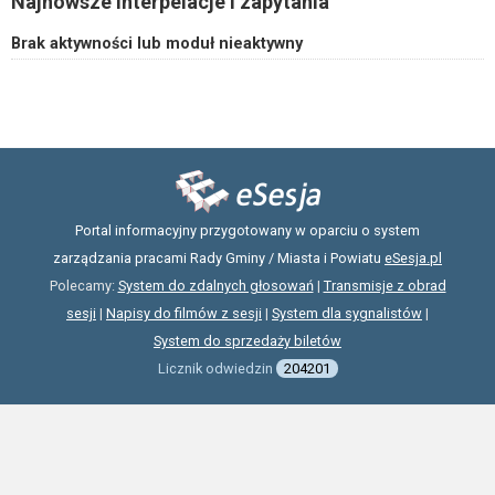
Najnowsze interpelacje i zapytania
Brak aktywności lub moduł nieaktywny
Portal informacyjny przygotowany w oparciu o system
zarządzania pracami Rady Gminy / Miasta i Powiatu
eSesja.pl
Polecamy:
System do zdalnych głosowań
|
Transmisje z obrad
sesji
|
Napisy do filmów z sesji
|
System dla sygnalistów
|
System do sprzedaży biletów
Licznik odwiedzin
204201